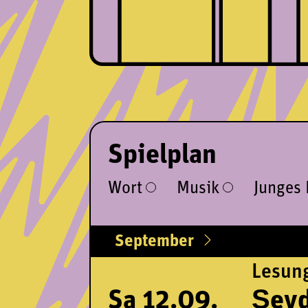
Spielplan
Wort
Musik
Junges
September
Lesun
Sa 12.09.
Şeyd