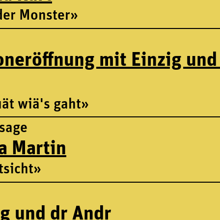
der Monster»
oneröffnung mit Einzig und
ät wiä's gaht»
ssage
a Martin
tsicht»
ig und dr Andr