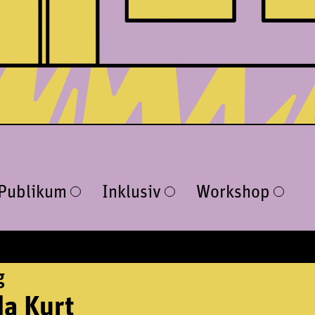
 Publikum
Inklusiv
Workshop
g
a Kurt