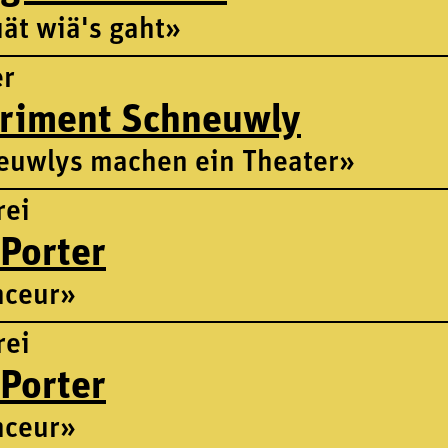
ät wiä's gaht»
er
riment Schneuwly
euwlys machen ein Theater»
rei
 Porter
nceur»
rei
 Porter
nceur»