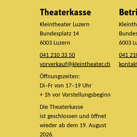
Theaterkasse
Betr
Kleintheater Luzern
Kleint
Bundesplatz 14
Bundes
6003 Luzern
6003 L
041 210 33 50
041 21
vorverkauf@kleintheater.ch
kontak
Öffnungszeiten:
Di–Fr von 17–19 Uhr
+ 1h vor Vorstellungsbeginn
Die Theaterkasse
ist geschlossen und öffnet
wieder ab dem 19. August
2026.