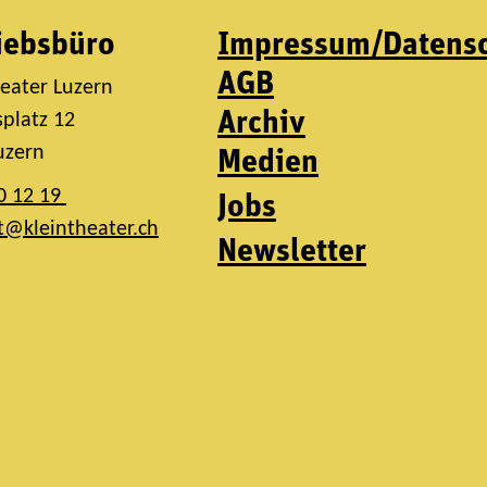
iebsbüro
Impressum/Datens
AGB
heater Luzern
Archiv
platz 12
uzern
Medien
0 12 19
Jobs
t@kleintheater.ch
Newsletter