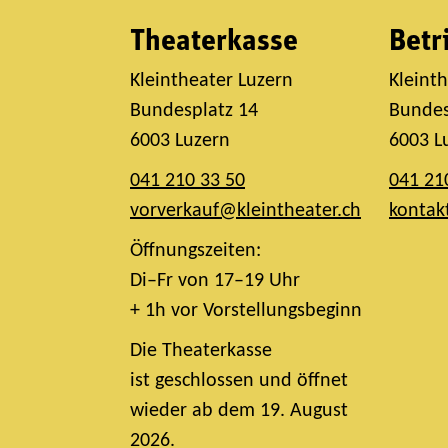
Theaterkasse
Betr
Kleintheater Luzern
Kleint
Bundesplatz 14
Bundes
6003 Luzern
6003 L
041 210 33 50
041 21
vorverkauf@kleintheater.ch
kontak
Öffnungszeiten:
Di–Fr von 17–19 Uhr
+ 1h vor Vorstellungsbeginn
Die Theaterkasse
ist geschlossen und öffnet
wieder ab dem 19. August
2026.