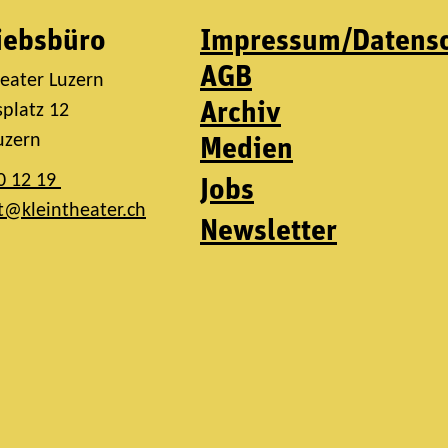
iebsbüro
Impressum/Datens
AGB
heater Luzern
Archiv
platz 12
uzern
Medien
0 12 19
Jobs
t@kleintheater.ch
Newsletter