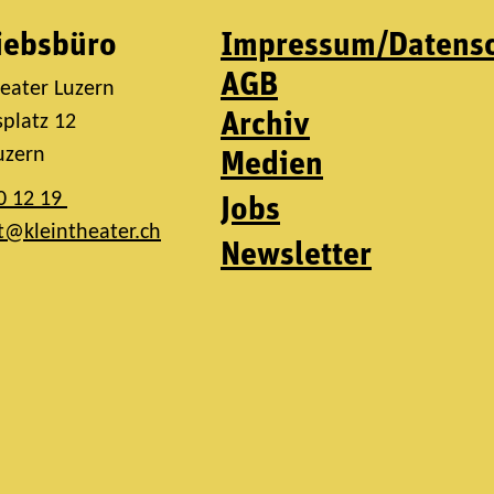
iebsbüro
Impressum/Datens
AGB
heater Luzern
Archiv
platz 12
uzern
Medien
0 12 19
Jobs
t@kleintheater.ch
Newsletter