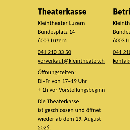
Theaterkasse
Betr
Kleintheater Luzern
Kleint
Bundesplatz 14
Bundes
6003 Luzern
6003 L
041 210 33 50
041 21
vorverkauf@kleintheater.ch
kontak
Öffnungszeiten:
Di–Fr von 17–19 Uhr
+ 1h vor Vorstellungsbeginn
Die Theaterkasse
ist geschlossen und öffnet
wieder ab dem 19. August
2026.