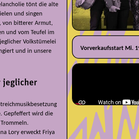
ancholie tönt die alte
ielen und singen
 von bitterer Armut,
en und vom Teufel im
eglicher Volkstümelei
Vorverkaufsstart Mi. 1
rangiert und in unsere
 jeglicher
n Streichmusikbesetzung
. Gepfeffert wird die
d Trommeln.
na Lory erweckt Friya