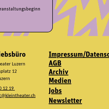
eranstaltungsbeginn
iebsbüro
Impressum/Datens
AGB
heater Luzern
Archiv
platz 12
uzern
Medien
0 12 19
Jobs
t@kleintheater.ch
Newsletter