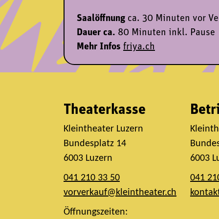
Saalöffnung
ca. 30 Minuten vor V
Dauer ca.
80 Minuten inkl. Pause
Mehr Infos
friya.ch
Theaterkasse
Betr
Kleintheater Luzern
Kleint
Bundesplatz 14
Bundes
6003 Luzern
6003 L
041 210 33 50
041 21
vorverkauf@kleintheater.ch
kontak
Öffnungszeiten: