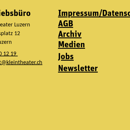
iebsbüro
Impressum/Datens
AGB
heater Luzern
Archiv
platz 12
uzern
Medien
0 12 19
Jobs
t@kleintheater.ch
Newsletter