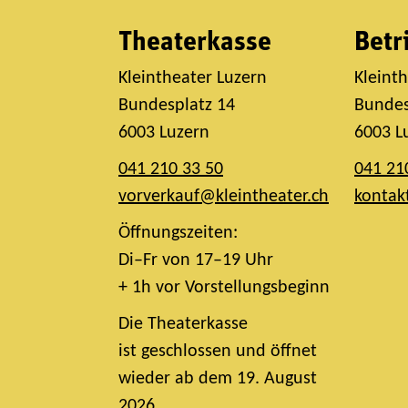
Theaterkasse
Betr
Kleintheater Luzern
Kleint
Bundesplatz 14
Bundes
6003 Luzern
6003 L
041 210 33 50
041 21
vorverkauf@kleintheater.ch
kontak
Öffnungszeiten:
Di–Fr von 17–19 Uhr
+ 1h vor Vorstellungsbeginn
Die Theaterkasse
ist geschlossen und öffnet
wieder ab dem 19. August
2026.