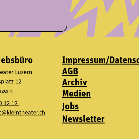
iebsbüro
Impressum/Datens
AGB
heater Luzern
Archiv
platz 12
uzern
Medien
0 12 19
Jobs
t@kleintheater.ch
Newsletter