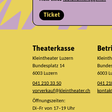
Ticket
Theaterkasse
Betr
Kleintheater Luzern
Kleint
Bundesplatz 14
Bundes
6003 Luzern
6003 L
041 210 33 50
041 21
vorverkauf@kleintheater.ch
kontak
Öffnungszeiten:
Di–Fr von 17–19 Uhr