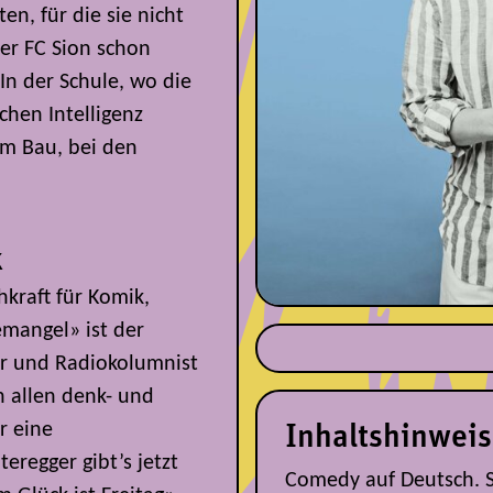
n, für die sie nicht
der FC Sion schon
In der Schule, wo die
chen Intelligenz
em Bau, bei den
k
hkraft für Komik,
emangel» ist der
ur und Radiokolumnist
n allen denk- und
r eine
Inhaltshinweis
eregger gibt’s jetzt
Comedy auf Deutsch. 