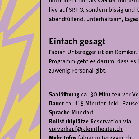
nicht mehr nur als Wecker mit
«Zum
live auf SRF 3, sondern bissig und
abendfüllend, unterhaltsam, tages
Einfach gesagt
Fabian Unteregger ist ein Komiker
Programm geht es darum, dass es i
zuwenig Personal gibt.
Saalöffnung
ca. 30 Minuten vor V
Dauer
ca. 115 Minuten inkl. Pause
Sprache
Mundart
Rollstuhlplätze
Reservation via
vorverkauf@kleintheater
.ch
Mehr Infos
fabianunteregger.ch