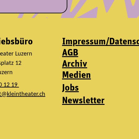
iebsbüro
Impressum/Datens
AGB
heater Luzern
Archiv
platz 12
uzern
Medien
0 12 19
Jobs
t@kleintheater.ch
Newsletter