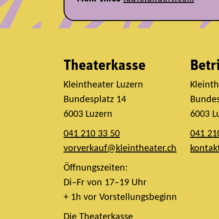
Theaterkasse
Betr
Kleintheater Luzern
Kleint
Bundesplatz 14
Bundes
6003 Luzern
6003 L
041 210 33 50
041 21
vorverkauf@kleintheater.ch
kontak
Öffnungszeiten:
Di–Fr von 17–19 Uhr
+ 1h vor Vorstellungsbeginn
Die Theaterkasse