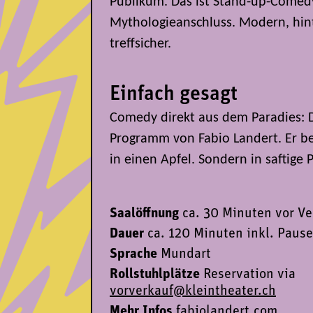
Publikum. Das ist Stand-up-Comed
Mythologieanschluss. Modern, hin
treffsicher.
Einfach gesagt
Comedy direkt aus dem Paradies: D
Programm von Fabio Landert. Er be
in einen Apfel. Sondern in saftige 
Saalöffnung
ca.
30 Minuten vor Ve
Dauer
ca. 120 Minuten inkl. Pause
Sprache
Mundart
Rollstuhlplätze
Reservation via
vorverkauf@kleintheater
.ch
Mehr Infos
fabiolandert.com