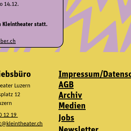
So 14.12.
 Kleintheater statt.
ber.ch
iebsbüro
Impressum/Datens
AGB
heater Luzern
Archiv
platz 12
uzern
Medien
0 12 19
Jobs
t@kleintheater.ch
Newsletter