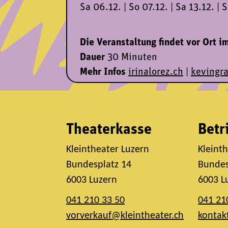
Sa 06.12. | So 07.12. | Sa 13.12. | 
Die Veranstaltung findet vor Ort im
Dauer
30 Minuten
Mehr Infos
irinalorez.ch
|
kevingra
Theaterkasse
Betr
Kleintheater Luzern
Kleint
Bundesplatz 14
Bundes
6003 Luzern
6003 L
041 210 33 50
041 21
vorverkauf@kleintheater.ch
kontak